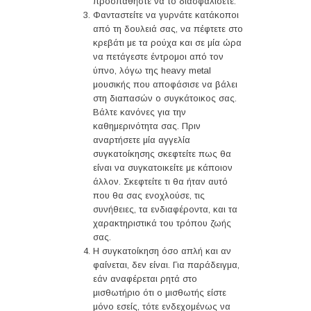
προσπαθήστε να το διασφαλίσετε.
Φανταστείτε να γυρνάτε κατάκοποι
από τη δουλειά σας, να πέφτετε στο
κρεβάτι με τα ρούχα και σε μία ώρα
να πετάγεστε έντρομοι από τον
ύπνο, λόγω της heavy metal
μουσικής που αποφάσισε να βάλει
στη διαπασών ο συγκάτοικος σας.
Βάλτε κανόνες για την
καθημερινότητα σας. Πριν
αναρτήσετε μία αγγελία
συγκατοίκησης σκεφτείτε πως θα
είναι να συγκατοικείτε με κάποιον
άλλον. Σκεφτείτε τι θα ήταν αυτό
που θα σας ενοχλούσε, τις
συνήθειες, τα ενδιαφέροντα, και τα
χαρακτηριστικά του τρόπου ζωής
σας.
Η συγκατοίκηση όσο απλή και αν
φαίνεται, δεν είναι. Για παράδειγμα,
εάν αναφέρεται ρητά στο
μισθωτήριο ότι ο μισθωτής είστε
μόνο εσείς, τότε ενδεχομένως να